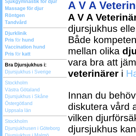
Sjukgymnastik för djur
A V A Veterin
Massage för djur
A V A Veterinär
Röntgen
Tandvård
djursjukhus elle
Djurklinik
Både kompetens 
Pris
för
hund
Vaccination hund
mellan olika
dj
Pris
för
katt
vara bra att jä
Bra Djursjukhus i:
veterinärer
i
Ha
Djursjukhus i Sverige
Stockholm
Västra Götaland
Innan du behöv
Djursjukhus i Skåne
Östergötland
diskutera vård a
Uppsala län
vilken djurförsä
Stockholm
djursjukhus ka
Djursjukhusen i Göteborg
Djursjukhus i Malmö