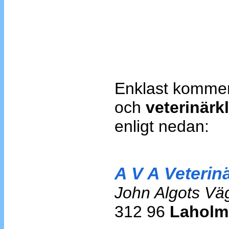
Enklast kommer
och
veterinärkl
enligt nedan:
A V A Veterinä
John Algots Vä
312 96
Laholm